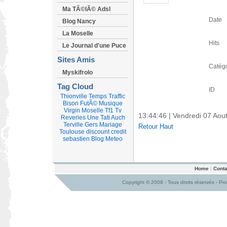
Ma TÃ©lÃ© Adsl
Date
Blog Nancy
La Moselle
Hits
Le Journal d'une Puce
Sites Amis
Catégo
Myskifrolo
Tag Cloud
ID
Thionville
Temps
Traffic
Bison FutÃ©
Musique
Virgin
Moselle
Tf1
Tv
13:44:46 | Vendredi 07 Aou
Reveries
Une
Tati
Auch
Terville
Gers
Mariage
Retour Haut
Toulouse
discount
credit
sebastien
Blog
Meteo
Home
|
Conta
Copyright © 2008 - Tous droits réservés - Pr