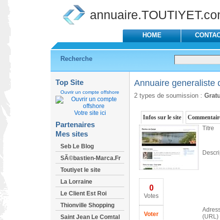
annuaire.TOUTIYET.c
HOME
CONTA
Recherche
Top Site
Annuaire generaliste d
Ouvrir un compte offshore
2 types de soumission :
Gratu
Votre site ici
Infos sur le site
Commentaire
Partenaires
Titre
Mes sites
Seb Le Blog
Descri
SÃ©bastien-Marca.Fr
Toutiyet le site
La Lorraine
0
Le Client Est Roi
Votes
Thionville Shopping
Adres
Voter
(URL) 
Saint Jean Le Comtal