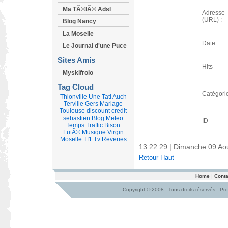
Ma TÃ©lÃ© Adsl
Adresse
(URL) :
Blog Nancy
La Moselle
Date
Le Journal d'une Puce
Sites Amis
Hits
Myskifrolo
Tag Cloud
Catégori
Thionville
Une
Tati
Auch
Terville
Gers
Mariage
Toulouse
discount
credit
sebastien
Blog
Meteo
ID
Temps
Traffic
Bison
FutÃ©
Musique
Virgin
Moselle
Tf1
Tv
Reveries
13:22:30 | Dimanche 09 Ao
Retour Haut
Home
|
Conta
Copyright © 2008 - Tous droits réservés - Pr