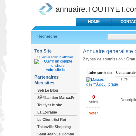
annuaire.TOUTIYET.c
HOME
CONTA
Recherche
Top Site
Annuaire generaliste d
Ouvrir un compte offshore
2 types de soumission :
Gratu
Votre site ici
Infos sur le site
Commentaire
Partenaires
Titre
Mes sites
Seb Le Blog
0
SÃ©bastien-Marca.Fr
Descripti
Votes
Toutiyet le site
La Lorraine
Voter
Le Client Est Roi
Thionville Shopping
Saint Jean Le Comtal