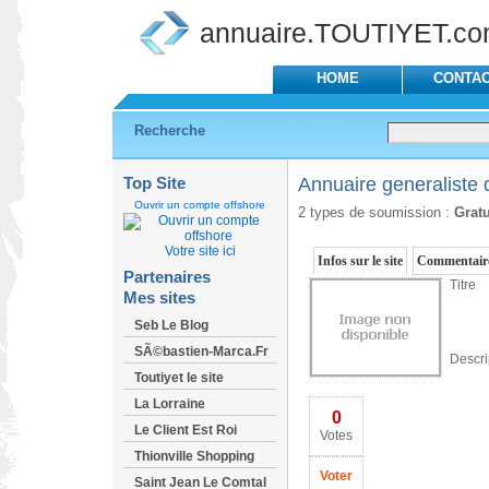
annuaire.TOUTIYET.c
HOME
CONTA
Recherche
Top Site
Annuaire generaliste d
Ouvrir un compte offshore
2 types de soumission :
Gratu
Votre site ici
Infos sur le site
Commentaire
Partenaires
Titre
Mes sites
Seb Le Blog
SÃ©bastien-Marca.Fr
Descri
Toutiyet le site
La Lorraine
0
Le Client Est Roi
Votes
Thionville Shopping
Voter
Saint Jean Le Comtal