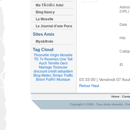
Ma TÃ©lÃ© Adsl
Adres
(URL) 
Blog Nancy
La Moselle
Date
Le Journal d'une Puce
Sites Amis
Hits
Myskifrolo
Tag Cloud
Catégo
Thionville
Virgin
Moselle
Tf1
Tv
Reveries
Une
Tati
Auch
Terville
Gers
ID
Mariage
Toulouse
discount
credit
sebastien
Blog
Meteo
Temps
Traffic
03:33:01 | Vendredi 07 Aou
Bison FutÃ©
Musique
Retour Haut
Home
|
Conta
Copyright © 2008 - Tous droits réservés - Pr