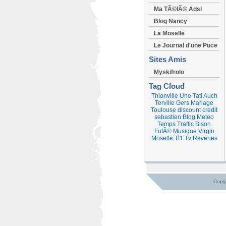
Ma TÃ©lÃ© Adsl
Blog Nancy
La Moselle
Le Journal d'une Puce
Sites Amis
Myskifrolo
Tag Cloud
Thionville
Une
Tati
Auch
Terville
Gers
Mariage
Toulouse
discount
credit
sebastien
Blog
Meteo
Temps
Traffic
Bison
FutÃ©
Musique
Virgin
Moselle
Tf1
Tv
Reveries
Copyr