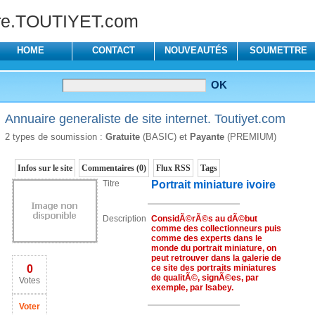
re.TOUTIYET.com
HOME
CONTACT
NOUVEAUTÉS
SOUMETTRE
Annuaire generaliste de site internet. Toutiyet.com
2 types de soumission :
Gratuite
(BASIC) et
Payante
(PREMIUM)
Infos sur le site
Commentaires (0)
Flux RSS
Tags
Titre
Portrait miniature ivoire
Description
ConsidÃ©rÃ©s au dÃ©but
comme des collectionneurs puis
comme des experts dans le
monde du portrait miniature, on
peut retrouver dans la galerie de
0
ce site des portraits miniatures
de qualitÃ©, signÃ©es, par
Votes
exemple, par Isabey.
Voter