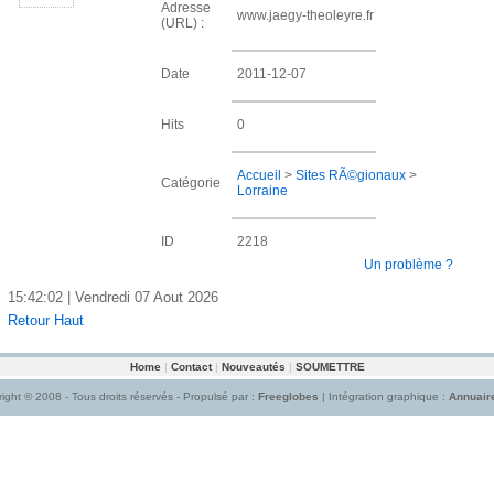
Adresse
www.jaegy-theoleyre.fr
(URL) :
Date
2011-12-07
Hits
0
Accueil
>
Sites RÃ©gionaux
>
Catégorie
Lorraine
ID
2218
Un problème ?
15:42:02 | Vendredi 07 Aout 2026
Retour Haut
Home
|
Contact
|
Nouveautés
|
SOUMETTRE
ight © 2008 - Tous droits réservés - Propulsé par :
Freeglobes
| Intégration graphique :
Annuair