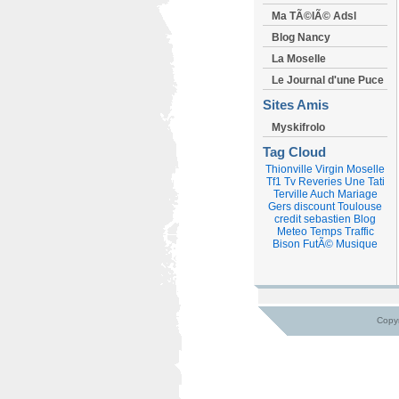
Ma TÃ©lÃ© Adsl
Blog Nancy
La Moselle
Le Journal d'une Puce
Sites Amis
Myskifrolo
Tag Cloud
Thionville
Virgin
Moselle
Tf1
Tv
Reveries
Une
Tati
Terville
Auch
Mariage
Gers
discount
Toulouse
credit
sebastien
Blog
Meteo
Temps
Traffic
Bison FutÃ©
Musique
Copyr