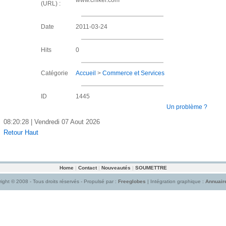
www.cnikel.com
(URL) :
Date
2011-03-24
Hits
0
Catégorie
Accueil
>
Commerce et Services
ID
1445
Un problème ?
08:20:28 | Vendredi 07 Aout 2026
Retour Haut
Home
|
Contact
|
Nouveautés
|
SOUMETTRE
ight © 2008 - Tous droits réservés - Propulsé par :
Freeglobes
| Intégration graphique :
Annuair