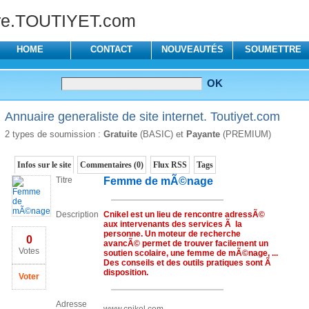
re.TOUTIYET.com
HOME
CONTACT
NOUVEAUTÉS
SOUMETTRE
Annuaire generaliste de site internet. Toutiyet.com
2 types de soumission :
Gratuite
(BASIC) et
Payante
(PREMIUM)
Infos sur le site
Commentaires (0)
Flux RSS
Tags
Titre
Femme de mÃ©nage
Description
Cnikel est un lieu de rencontre adressÃ©
aux intervenants des services Ã la
personne. Un moteur de recherche
0
avancÃ© permet de trouver facilement un
Votes
soutien scolaire, une femme de mÃ©nage, ...
Des conseils et des outils pratiques sont Ã
disposition.
Voter
Adresse