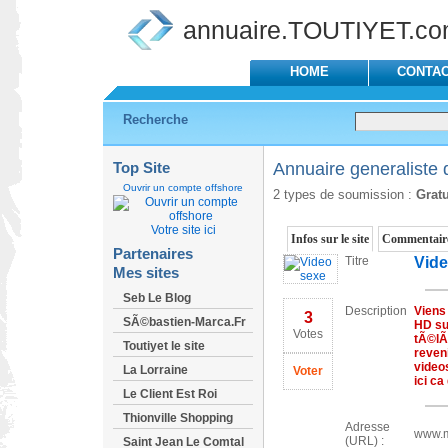
annuaire.TOUTIYET.c
HOME
CONTA
Recherche
Top Site
Annuaire generaliste d
Ouvrir un compte offshore
2 types de soumission :
Gratu
Votre site ici
Infos sur le site
Commentaire
Partenaires
Titre
Vide
Mes sites
Seb Le Blog
Description
Viens
3
SÃ©bastien-Marca.Fr
HD su
Votes
tÃ©lÃ
Toutiyet le site
reveni
video
La Lorraine
Voter
ici c
Le Client Est Roi
Thionville Shopping
Adresse
www.m
(URL) :
Saint Jean Le Comtal