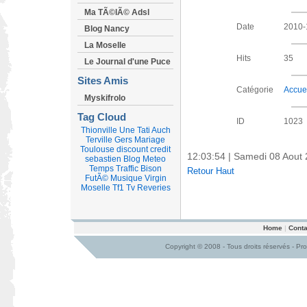
Ma TÃ©lÃ© Adsl
Date
2010-
Blog Nancy
La Moselle
Hits
35
Le Journal d'une Puce
Sites Amis
Catégorie
Accue
Myskifrolo
Tag Cloud
ID
1023
Thionville
Une
Tati
Auch
Terville
Gers
Mariage
Toulouse
discount
credit
12:03:55 | Samedi 08 Aout
sebastien
Blog
Meteo
Temps
Traffic
Bison
Retour Haut
FutÃ©
Musique
Virgin
Moselle
Tf1
Tv
Reveries
Home
|
Conta
Copyright © 2008 - Tous droits réservés - Pr