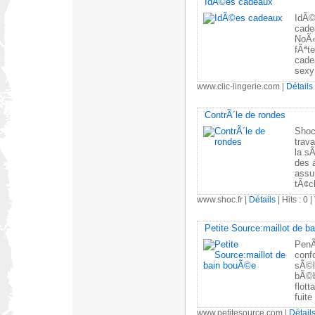
IdÃ©es cadeaux
IdÃ©e
cadea
NoÃ«l
fÃªt
cade
sexy
www.clic-lingerie.com
|
Détails
ContrÃ´le de rondes
Shoc
trava
la s
des a
assu
tÃ¢c
www.shoc.fr
|
Détails
| Hits : 0 |
Petite Source:maillot de 
PenÃ
conf
sÃ©l
bÃ©b
flot
fuit
www.petitesource.com
|
Détail