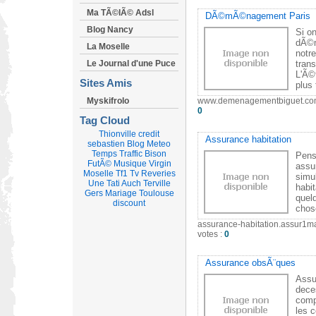
Ma TÃ©lÃ© Adsl
DÃ©mÃ©nagement Paris
Blog Nancy
Si o
dÃ©m
La Moselle
notr
Le Journal d'une Puce
tran
L'Ã©
Sites Amis
plus 
Myskifrolo
www.demenagementbiguet.c
0
Tag Cloud
Thionville
credit
Assurance habitation
sebastien
Blog
Meteo
Temps
Traffic
Bison
Pens
FutÃ©
Musique
Virgin
assur
Moselle
Tf1
Tv
Reveries
simu
Une
Tati
Auch
Terville
habi
Gers
Mariage
Toulouse
quel
discount
chos
assurance-habitation.assur1m
votes :
0
Assurance obsÃ¨ques
Assu
dece
comp
les 