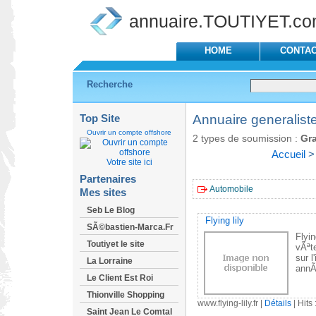
annuaire.TOUTIYET.c
HOME
CONTA
Recherche
Top Site
Annuaire generaliste
Ouvrir un compte offshore
2 types de soumission :
Gra
Accueil
Votre site ici
Partenaires
Automobile
Mes sites
Seb Le Blog
Flying lily
SÃ©bastien-Marca.Fr
Flyi
Toutiyet le site
vÃªte
sur 
La Lorraine
annÃ
Le Client Est Roi
Thionville Shopping
www.flying-lily.fr
|
Détails
| Hits 
Saint Jean Le Comtal