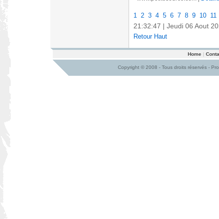
1
2
3
4
5
6
7
8
9
10
11
21:32:48 | Jeudi 06 Aout 2
Retour Haut
Home
|
Conta
Copyright © 2008 - Tous droits réservés - Pr