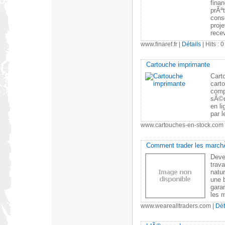
finan
prÃª
cons
proje
rece
www.finaref.fr
|
Détails
| Hits : 0
Cartouche imprimante
Cart
carto
comp
sÃ©c
en li
par 
www.cartouches-en-stock.com
Comment trader les march
Deve
trav
natu
une 
garan
les 
www.wearealltraders.com
|
Dét