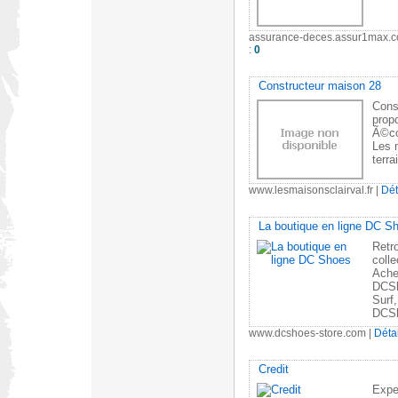
assurance-deces.assur1max.
:
0
Constructeur maison 28
Cons
prop
Ã©co
Les 
terra
www.lesmaisonsclairval.fr
|
Dét
La boutique en ligne DC S
Retr
coll
Achet
DCSh
Surf,
DCSh
www.dcshoes-store.com
|
Déta
Credit
Exper